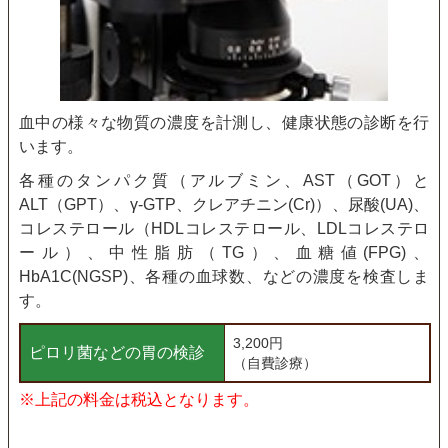
血中の様々な物質の濃度を計測し、健康状態の診断を行
います。
各種のタンパク質（アルブミン、AST（GOT）と
ALT（GPT）、γ-GTP、クレアチニン(Cr)）、尿酸(UA)、
コレステロール（HDLコレステロール、LDLコレステロ
ール）、中性脂肪（TG）、血糖値(FPG)、
HbA1C(NGSP)、各種の血球数、などの濃度を検査しま
す。
3,200円
ピロリ菌などの胃の検診
（自費診療）
※上記の料金は税込となります。