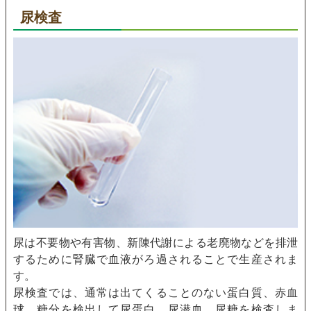
尿検査
尿は不要物や有害物、新陳代謝による老廃物などを排泄
するために腎臓で血液がろ過されることで生産されま
す。
尿検査では、通常は出てくることのない蛋白質、赤血
球、糖分を検出して尿蛋白、尿潜血、尿糖を検査しま